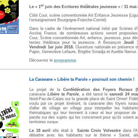
er
Le « 1
juin des Ecritures théâtrales jeunesse »
/
31 mai-
Côté Cour, scène conventionnée Art Enfance Jeunesse (Ligu
l’enseignement Bourgogne-Franche-Comté)
Dans le cadre de l’événement national initié par Scènes d
Assitej France, de nombreuses actions seront proposée
Cour, Scène conventionnée Art, enfance, jeunesse, pour déc
textes théâtraux pour la jeunesse. A Besançon
Jeudi
Vendredi 1er juin 2018.
Ouverture nationale en présence d
Papin, Geneviève Lefaure, Brigitte Smadja et Aurélie Namur.
Découvrez le
programme
La Caravane « Libère ta Parole » poursuit son chemin !
Le projet de la
Confédération des Foyers Ruraux
(
caravane
Libère ta Parole
, a été lancé le
samedi 24 ma
Nord-Pas-de-Calais sur la grande place de Saint Omer! Fidèle
voulu par ce projet itinérant, la caravane des foyers rurau
d'aller de village en village pour interpeller les habitan
thématiques qui leur tiennent à cœur et leur proposer de 
parole sur des sujets qui les concernent pour qu’ils soient 
territoires ruraux.
Le 18 avril
elle était à
Sainte Croix Volvestre
dans l'A
débattre avec les habitants sur le thème « Santé, ali