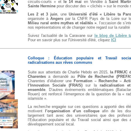
circuits-courts » et
le 14 mai
en Vendée à
Saint Marti
Sainte Hermine
pour discuter des « clichés » sur le monde r
Les 2 et 3 juin
, une
Université d'été « Libère ta Par
organisée à
Angers
par la CNFR Pays de la Loire sur 
Milieu rural entre mythes et réalités »
. l’occasion de s’int
nos représentations et de changer notre regard sur la ruralité 
Suivez l'actualité de la Caravane sur
le blog de Libère t
Pour en savoir plus sur l'Université d'été, cliquez
ICI
Colloque : Éducation populaire et Travail soci
radicalisations aux rêves communs
Suite aux attentats de Charlie Hebdo en 2015,
la FRMJC d
Charentes
a demandé au
Pôle de Recherche (PREFA
Charentes d’élaborer une
Formation – Recherche – Acti
l’Innovation Sociale (FRAIS)
sur la
radicalisation e
ensemble
. D’autres événements emblématiques (Batacla
Rouen) ont renforcé l’émergence de la question de la « radi
islamiste ».
La recherche engagée sur ces questions a apporté des él
motivent
l’organisation d’un colloque
afin de les disc
largement tant avec des universitaires que des profess
l’Education populaire et du Travail social ainsi que des 
développement social local.