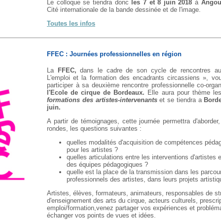
Le colloque se tiendra donc
les 7 et 8 juin 2018
à
Angou
Cité internationale de la bande dessinée et de l'image.
Toutes les infos
FFEC : Journées professionnelles en région
La
FFEC,
dans le cadre de son cycle de rencontres au
L'emploi et la formation des encadrants circassiens », vou
participer à sa deuxième rencontre professionnelle co-orga
l'Ecole de cirque de Bordeaux.
Elle aura pour thème l
formations des artistes-intervenants
et se tiendra a
Borde
juin.
A partir de témoignages, cette journée permettra d'aborder,
rondes, les questions suivantes :
quelles modalités d'acquisition de compétences péda
pour les artistes ?
quelles articulations entre les interventions d'artistes et
des équipes pédagogiques ?
quelle est la place de la transmission dans les parcou
professionnels des artistes, dans leurs projets artisti
Artistes, élèves, formateurs, animateurs, responsables de st
d'enseignement des arts du cirque, acteurs culturels, prescri
emploi/formation,venez partager vos expériences et problém
échanger vos points de vues et idées.