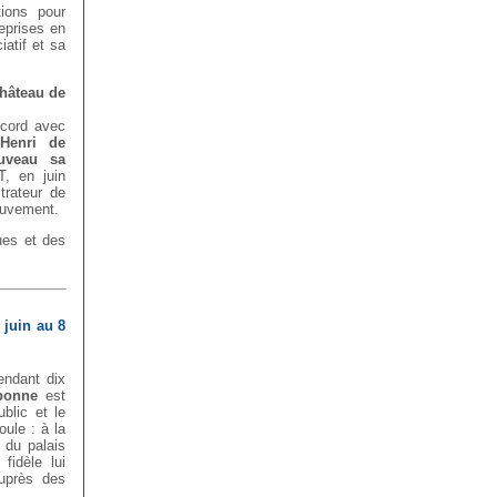
tions pour
reprises en
iatif et sa
hâteau de
ccord avec
,
Henri de
uveau sa
, en juin
trateur de
Mouvement.
ues et des
 juin au 8
endant dix
bonne
est
blic et le
oule : à la
 du palais
fidèle lui
près des