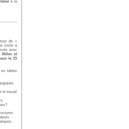
lême
à la
tour de «
s invite à
nisée avec
es
Rôles et
aux le 15
 en tables
gogiques
 le travail
rs
ques?
ructures
pteurs
atiques,