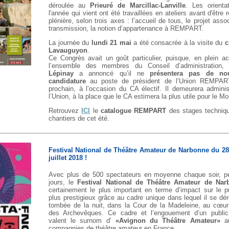
déroulée au
Prieuré de Marcillac-Lanville
. Les orienta
l'année qui vient ont été travaillées en ateliers avant d'être 
plénière, selon trois axes : l’accueil de tous, le projet assoc
transmission, la notion d’appartenance à REMPART.
La journée du
lundi 21 mai
a été consacrée à la visite du
c
Lavauguyon
.
Ce Congrès avait un goût particulier, puisque, en plein a
l’ensemble des membres du Conseil d’administration
Lépinay
a annoncé qu’il ne
présentera pas de no
candidature
au poste de président de l’Union REMPART
prochain, à l’occasion du CA électif. Il demeurera adminis
l’Union, à la place que le CA estimera la plus utile pour le 
Retrouvez
ICI
le
catalogue REMPART
des stages techniq
chantiers de cet été
.
Festival National de Théâtre Amateur de Narbonne du 28
juillet 2018 !
Avec plus de 500 spectateurs en moyenne chaque soir, p
jours, le
Festival National de Théâtre Amateur de Nar
certainement le plus important en terme d’impact sur le pu
plus prestigieux grâce au cadre unique dans lequel il se dér
tombée de la nuit, dans la Cour de la Madeleine, au cœur
des Archevêques. Ce cadre et l’engouement d’un public 
valent le surnom d’
«Avignon du Théâtre Amateur»
au
compagnies de théâtre amateur en France.