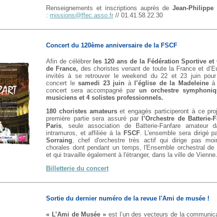
Renseignements et inscriptions auprès de
Jean-Philipp
:
missions@ffec.asso.fr
// 01.41.58.22.30
Concert du 120ème anniversaire de la FSCF
Afin de célébrer
les 120 ans de la Fédération Sportive et 
de France,
des choristes venant de toute la France et d’E
invités à se retrouver le weekend du 22 et 23 juin pou
concert le
samedi 23 juin
à
l’église de la Madeleine
à 
concert sera accompagné par
un orchestre symphoni
musiciens et 4 solistes professionnels.
180 choristes amateurs
et engagés participeront à ce proj
première partie sera assuré par
l’Orchestre de Batterie-
Paris
, seule association de Batterie-Fanfare amateur 
intramuros, et affiliée à la
FSCF
. L'ensemble sera dirigé p
Sorraing
, chef d'orchestre très actif qui dirige pas mo
chorales dont pendant un temps, l'Ensemble orchestral de
et qui travaille également à l'étranger, dans la ville de Vienne
Billetterie du concert
Sortie du dernier numéro de la revue l'Ami de musée !
« L’Ami de Musée »
est l’un des vecteurs de la communica