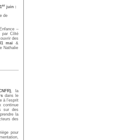
er
1
juin :
e de
’Enfance –
s par Côté
ouvrir des
 31 mai
&
e Nathalie
CNFR)
, la
rs
dans le
 à l’esprit
x continue
ts sur des
prendre la
acteurs des
riège pour
mentation,