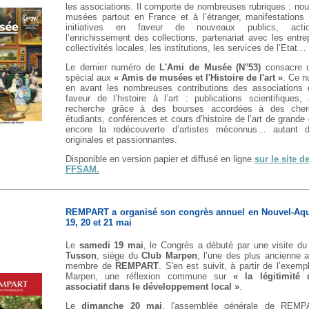
les associations. Il comporte de nombreuses rubriques : nou
musées partout en France et à l’étranger, manifestations o
initiatives en faveur de nouveaux publics, acti
l’enrichissement des collections, partenariat avec les entre
collectivités locales, les institutions, les services de l’Etat…
Le dernier numéro de
L'Ami de Musée (N°53)
consacre u
spécial aux
« Amis de musées et l'Histoire de l'art »
. Ce 
en avant les nombreuses contributions des associations
faveur de l’histoire à l’art : publications scientifiques,
recherche grâce à des bourses accordées à des cher
étudiants, conférences et cours d’histoire de l’art de grande 
encore la redécouverte d’artistes méconnus… autant d’i
originales et passionnantes.
Disponible en version papier et diffusé en ligne
sur le site de
FFSAM.
REMPART a organisé son congrès annuel en Nouvel-Aqui
19, 20 et 21 mai
Le
samedi 19 mai
, le Congrès a débuté par une visite du 
Tusson
, siège du
Club Marpen
, l’une des plus ancienne a
membre de
REMPART
. S'en est suivit, à partir de l’exem
Marpen, une réflexion commune sur
« la légitimité 
associatif dans le développement local »
.
Le
dimanche 20 mai
, l'assemblée générale de REMP