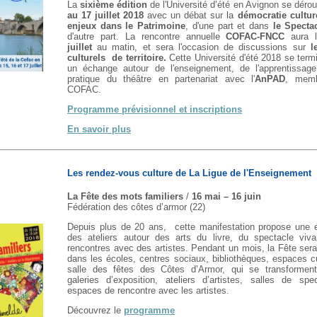
La
sixième édition
de l'Université d’été en Avignon se déro
au 17 juillet 2018
avec un débat sur la
démocratie cultur
enjeux dans le Patrimoine
, d'une part et dans
le Specta
d'autre part. La rencontre annuelle
COFAC-FNCC
aura l
juillet
au matin, et sera l'occasion de discussions sur
l
culturels de territoire
.
Cette Université d'été 2018 se term
un échange autour de l'enseignement, de l'apprentissag
pratique du théâtre en partenariat avec l'
AnPAD
, memb
COFAC.
Programme prévisionnel et inscriptions
En savoir plus
Les rendez-vous culture de La Ligue de l'Enseignement
La Fête des mots familiers
/
16 mai – 16 juin
Fédération des côtes d’armor (22)
Depuis plus de 20 ans, cette manifestation propose une e
des ateliers autour des arts du livre, du spectacle viv
rencontres avec des artistes. Pendant un mois, la Fête sera
dans les écoles, centres sociaux, bibliothèques, espaces cu
salle des fêtes des Côtes d’Armor, qui se transformen
galeries d’exposition, ateliers d’artistes, salles de spe
espaces de rencontre avec les artistes.
Découvrez le
programme