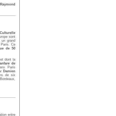
e Raymond
Culturelle
urope sont
r un grand
Paris. Ce
que de 50
et dont la
Fanfare de
dans Paris
ar
Damien
ins de six
 Bordeaux,
.
tion entre