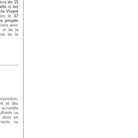
ulera
du 15
elle
et
les
cle Vivant
ieu le
17
es projets
inera avec
e et de la
re de la
xposition,
ant et des
 accueillie
lturels ou
t alors en
ctacle, ou