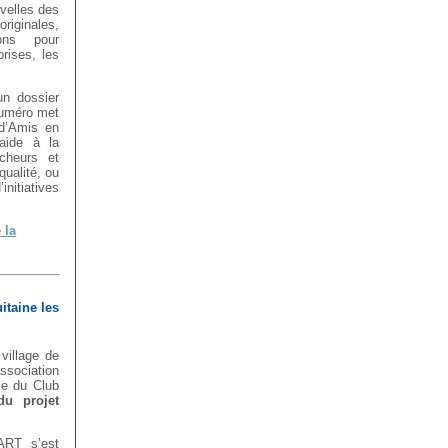
velles des
riginales,
ons pour
prises, les
n dossier
numéro met
 d’Amis en
 aide à la
cheurs et
qualité, ou
nitiatives
 la
taine les
village de
ssociation
ple du Club
du projet
ART s’est