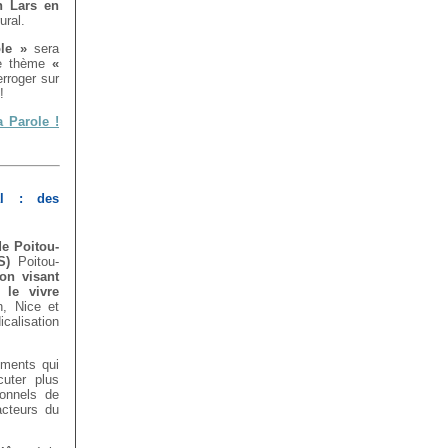
n Lars en
ural.
ole »
sera
le thème
«
erroger sur
!
a Parole !
al : des
e Poitou-
S)
Poitou-
on visant
t le vivre
n, Nice et
calisation
éments qui
uter plus
ionnels de
acteurs du