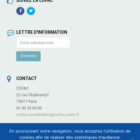
SUIVEZ LA COFAC
Facebook
TwitterProfile
Profile
LETTRE D'INFORMATION
CONTACT
COFAC
22 rue Oberkampf
75011 Paris
01 43 55 60 63
cofac.coordination@cofac.asso.fr
En poursuivant votre navigation, vous acceptez l'utilisation de
cookies afin de réaliser des statistiques d'audience.