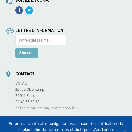
SUIVEZ LA COFAC
Facebook
TwitterProfile
Profile
LETTRE D'INFORMATION
CONTACT
COFAC
22 rue Oberkampf
75011 Paris
01 43 55 60 63
cofac.coordination@cofac.asso.fr
En poursuivant votre navigation, vous acceptez l'utilisation de
cookies afin de réaliser des statistiques d'audience.