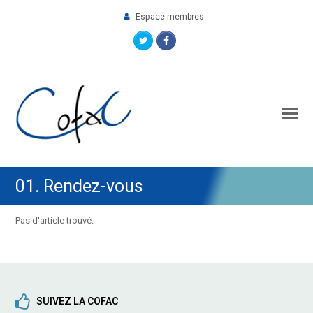
Espace membres
Twitter
Facebook
O
M
M
01. Rendez-vous
Pas d'article trouvé.
SUIVEZ LA COFAC