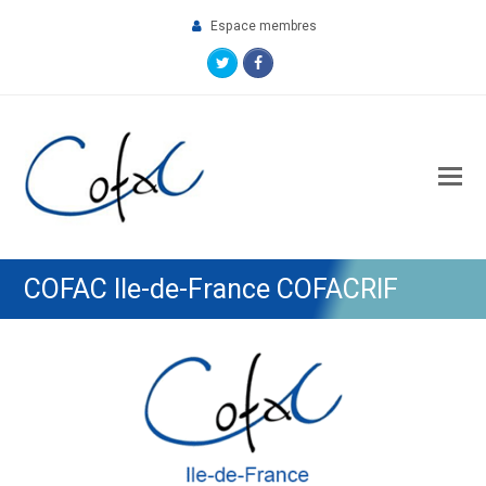
Espace membres
Twitter
Facebook
O
M
M
COFAC Ile-de-France COFACRIF