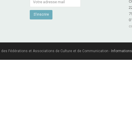
C
2
7
0
c
 des Fédérations et Associations de Culture et de Communication -
Informations