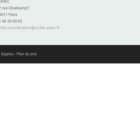
OFAC
2 rue Oberkampf
5011 Paris
1 43 55 60 63
ofac.coordination@cofac.asso.fr
 légales
-
Plan du site