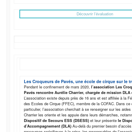
Découvrir l’évaluation
Les Croqueurs de Pavés, une école de cirque sur le t
Pendant le confinement de mars 2020,
l’association Les Cro
Pavés rencontre Aurélie Charrier, chargée de mission DLA 
L’association existe depuis près de 16 ans et est affiliée à la 
des Ecoles de Cirque (FFEC), membre de la COFAC. Dans ce c
particulier, l’association cherchait à se renseigner sur les aides
Charrier les oriente et les appuie dans leurs démarches, notam
Dispositif de Secours ESS (DSESS)
et leur présente
le Dispo
d’Accompagnement (DLA)
Au-delà du premier besoin d’accès
ressources spécifiques à la crise, les responsables de l’associ