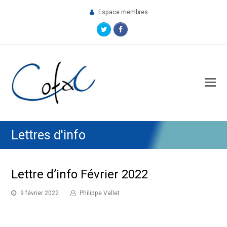
Espace membres
Twitter
Facebook
O
M
M
Lettres d'info
Lettre d’info Février 2022
9 février 2022
Philippe Vallet