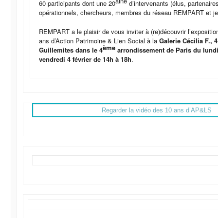
aine
60 participants dont une 20
d’intervenants (élus, partenaires
opérationnels, chercheurs, membres du réseau REMPART et jeu
REMPART a le plaisir de vous inviter à (re)découvrir l’exposition
ans d’Action Patrimoine & Lien Social à la
Galerie Cécilia F., 
ème
Guillemites dans le 4
arrondissement de Paris
du lundi
vendredi 4 février de 14h à 18h
.
Regarder la vidéo des 10 ans d’AP&LS