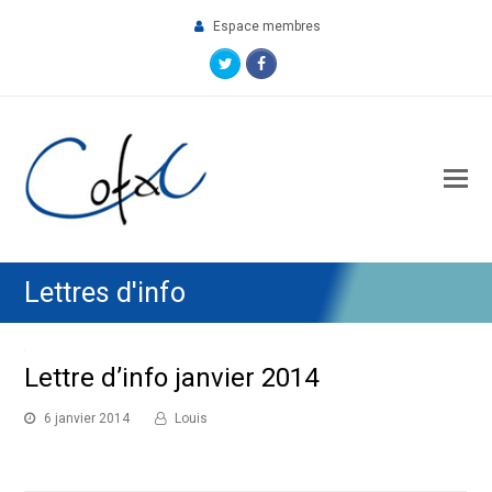
Espace membres
Twitter
Facebook
O
M
M
Lettres d'info
Lettre d’info janvier 2014
6 janvier 2014
Louis