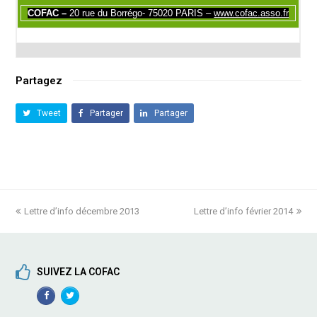
COFAC –
20 rue du Borrégo- 75020 PARIS –
www.cofac.asso.fr
Partagez
Tweet
Partager
Partager
previous
Lettre d’info décembre 2013
Lettre d’info février 2014
next
post:
post:
SUIVEZ LA COFAC
Facebook
TwitterProfile
Profile