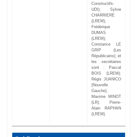
Constructifs-
UDI); Sylvie
CHARRIERE
(LREM);
Frédérique
DUMAS
(LREM);
Constance LE
GRIP (Les
Républicains); et
les secrétaires
sont : Pascal
BOIS (LREM);
Régis JUANICO
(Nouvelle
Gauche);
Maxime MINOT
(LR); Pierre-
Alain RAPHAN
(LREM).