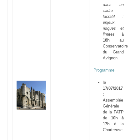
dans un
cadre
lucratif :
enjeux,
risques et
limites
à
18h
au
Conservatoire
du Grand
Avignon.
Programme
le
17/07/2017
:
Assemblée
Générale
de la FATP
de
10h à
17h
à la
Chartreuse.