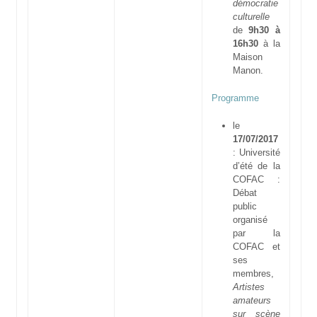
démocratie
culturelle
de
9h30 à
16h30
à la
Maison
Manon.
Programme
le
17/07/2017
: Université
d’été de la
COFAC :
Débat
public
organisé
par la
COFAC et
ses
membres,
Artistes
amateurs
sur scène