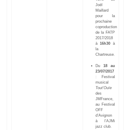
Joël
Maillard
pour la
prochaine
coproduction
de la FATP
2017/2018
à
16h30
à
la
Chartreuse.
Du
18 au
23/07/2017
: Festival
musical
Tout’Ouïe
des
JMFrance,
au Festival
OFF
d’Avignon
à l’AJMi
jazz club.