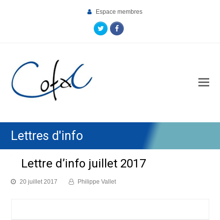
Espace membres
Twitter
Facebook
O
Mo
M
Lettres d'info
Lettre d’info juillet 2017
20 juillet 2017
Philippe Vallet