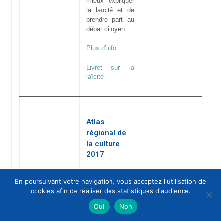
mieux expliquer
la laïcité et de
prendre part au
débat citoyen.
Plus d’info
Livret sur la
laïcité
Atlas
régional de
la culture
2017
En poursuivant votre navigation, vous acceptez l'utilisation de
Le Ministère de
cookies afin de réaliser des statistiques d'audience.
la Culture et de
la
Oui
Non
Communication