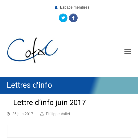
Espace membres
Twitter
Facebook
O
Mo
M
Lettres d'info
Lettre d’info juin 2017
25 juin 2017
Philippe Vallet