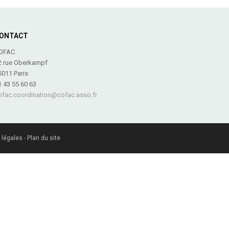
ONTACT
OFAC
2 rue Oberkampf
5011 Paris
1 43 55 60 63
ofac.coordination@cofac.asso.fr
 légales
-
Plan du site