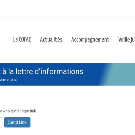
La COFAC
Actualités
Accompagnement
Veille j
 la lettre d’informations
nformations
ow to get a login link.
Send Link