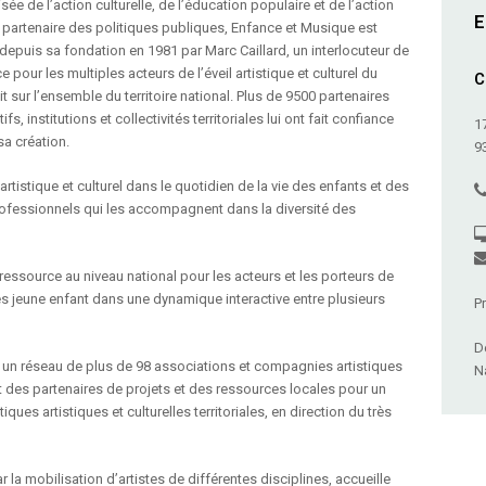
isée de l’action culturelle, de l’éducation populaire et de l’action
E
, partenaire des politiques publiques, Enfance et Musique est
depuis sa fondation en 1981 par Marc Caillard, un interlocuteur de
e pour les multiples acteurs de l’éveil artistique et culturel du
C
it sur l’ensemble du territoire national. Plus de 9500 partenaires
ifs, institutions et collectivités territoriales lui ont fait confiance
1
sa création.
9
 artistique et culturel dans le quotidien de la vie des enfants et des
professionnels qui les accompagnent dans la diversité des
ressource au niveau national pour les acteurs et les porteurs de
 très jeune enfant dans une dynamique interactive entre plusieurs
P
D
n réseau de plus de 98 associations et compagnies artistiques
N
t des partenaires de projets et des ressources locales pour un
es artistiques et culturelles territoriales, en direction du très
ar la mobilisation d’artistes de différentes disciplines, accueille