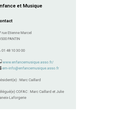
nfance et Musique
ontact
7 rue Etienne Marcel
3500 PANTIN
01 48 10 30 00
www.enfancemusique.asso.fr/
em-info@enfancemusique.asso.fr
résident(e) : Marc Caillard
élégué(e) COFAC : Marc Caillard et Julie
aneix-Laforgerie