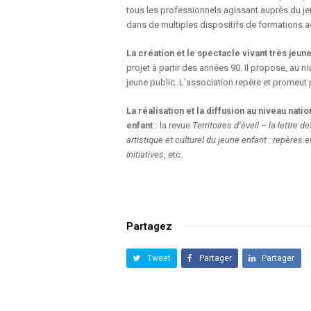
tous les professionnels agissant auprès du jeun
dans de multiples dispositifs de formations ad
La création et le spectacle vivant très jeun
projet à partir des années 90. Il propose, au n
jeune public. L’association repère et promeut pa
La réalisation et la diffusion au niveau natio
enfant :
la revue
Territoires d’éveil – la lettre d
artistique et culturel du jeune enfant : repères 
Initiatives
, etc.
Partagez
Tweet
Partager
Partager