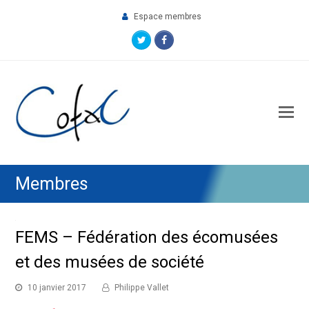
Espace membres
Twitter
Facebook
O
M
M
Membres
FEMS – Fédération des écomusées
et des musées de société
10 janvier 2017
Philippe Vallet