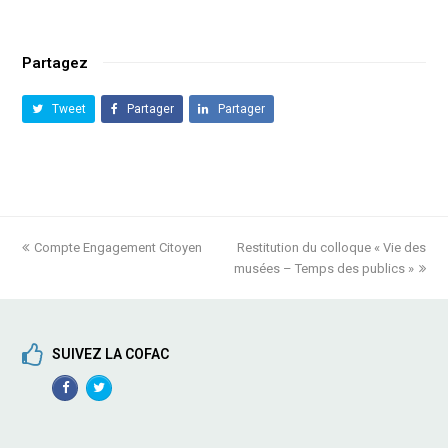
Partagez
Tweet
Partager
Partager
previous
Compte Engagement Citoyen
Restitution du colloque « Vie des
next
post:
musées – Temps des publics »
post:
SUIVEZ LA COFAC
Facebook
TwitterProfile
Profile