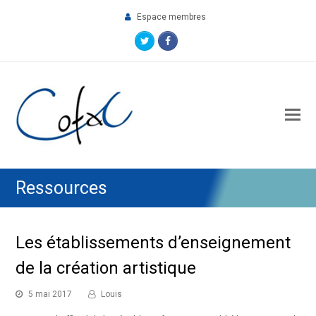
Espace membres
Twitter
Facebook
O
M
M
Ressources
Les établissements d’enseignement
de la création artistique
5 mai 2017
Louis