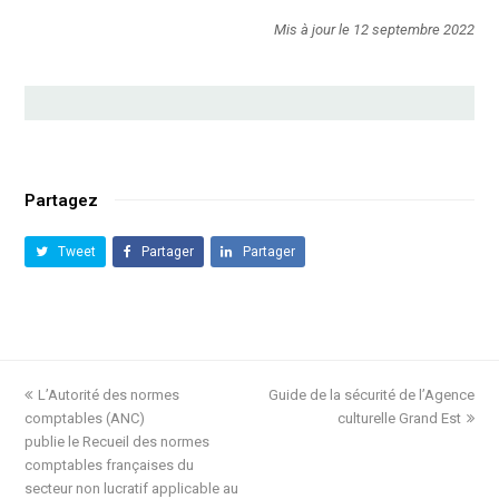
Mis à jour le 12 septembre 2022
Partagez
Tweet
Partager
Partager
previous
L’Autorité des normes
Guide de la sécurité de l’Agence
next
comptables (ANC)
post:
post:
culturelle Grand Est
publie le Recueil des normes
comptables françaises du
secteur non lucratif applicable au