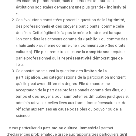
les champs patrimoniaux, mais qui reflètent toujours les
évolutions sociétales demandant une plus grande «
inclusivité
».
Ces évolutions constatées posent la question de la
légitimité
,
des professionnels et des citoyens participants, comme celle
des élus. Cette légitimité n’a pas le même fondement lorsque
l’on considère les citoyens comme du «
public
» ou comme des
«
habitants
» ou même comme une «
communauté
» (les droits
culturels). Elle peut remettre en cause la
compétence
acquise
par le professionnel ou la
représentativité
démocratique de
l’élu.
Ce constat pose aussi la question des
limites de la
participation
. Les catégorisations de la participation montrent
qu’elle peut avoir différents degrés. Elle demande une
acceptation de la part des professionnels comme des élus, du
temps et des moyens pour surmonter les difficultés juridiques et
administratives et celles liées aux formations nécessaires et de
réfléchir aux remises en cause possibles du pouvoir ou de la
science.
Le cas particulier du
patrimoine culturel immatériel
permet
d’éclairer ces problématique grâce aux rapports très particuliers qu’il