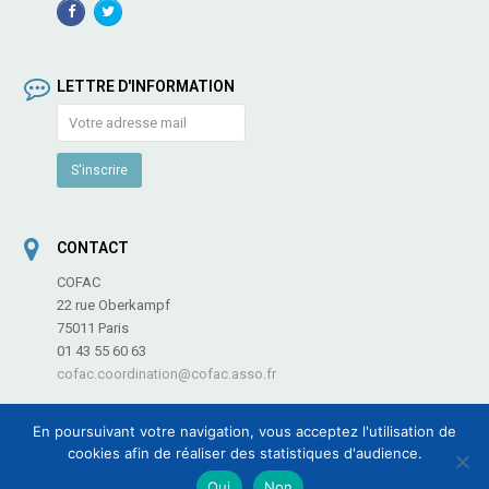
Facebook
TwitterProfile
Profile
LETTRE D'INFORMATION
CONTACT
COFAC
22 rue Oberkampf
75011 Paris
01 43 55 60 63
cofac.coordination@cofac.asso.fr
En poursuivant votre navigation, vous acceptez l'utilisation de
cookies afin de réaliser des statistiques d'audience.
COFAC - Coordination des Fédérations et Associations de Culture et de
Oui
Non
Communication -
Informations légales
-
Plan du site