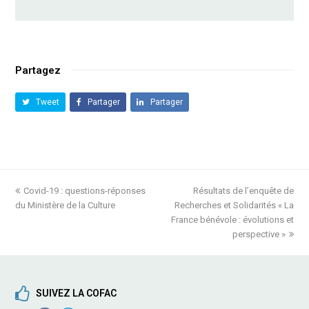
Partagez
Tweet
Partager
Partager
previous
Covid-19 : questions-réponses
Résultats de l’enquête de
next
du Ministère de la Culture
post:
Recherches et Solidarités « La
post:
France bénévole : évolutions et
perspective »
SUIVEZ LA COFAC