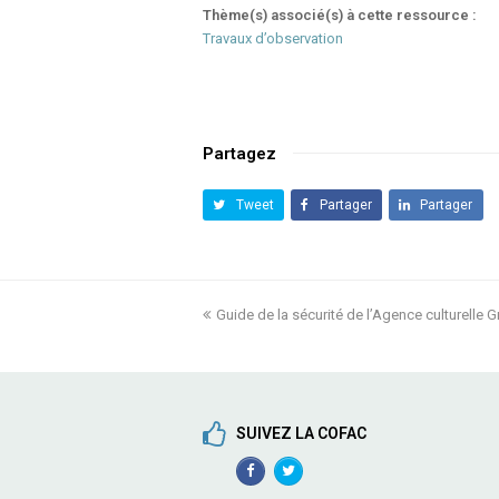
Thème(s) associé(s) à cette ressource :
Travaux d’observation
Partagez
Tweet
Partager
Partager
previous
Guide de la sécurité de l’Agence culturelle G
post:
SUIVEZ LA COFAC
Facebook
TwitterProfile
Profile