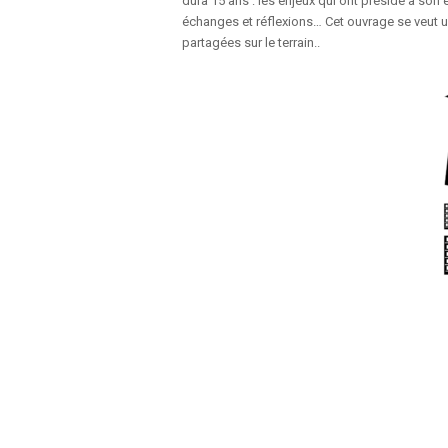
dura 15 ans : les enjeux qui ont présidé à son 
échanges et réflexions… Cet ouvrage se veut un
partagées sur le terrain..