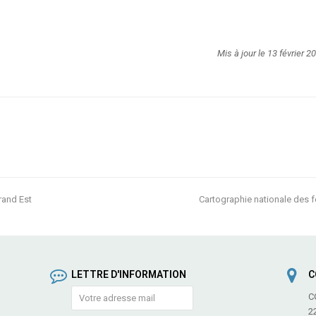
Mis à jour le 13 février 2
rand Est
Cartographie nationale des fe
next
post:
LETTRE D'INFORMATION
C
C
2