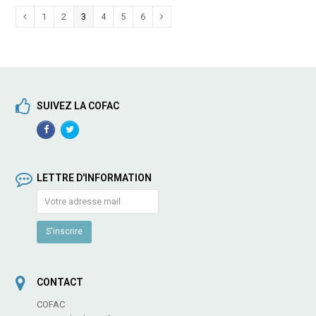
Page
1
Page
2
Page
3
Page
4
Page
5
Page
6
Précédent
Suivant
SUIVEZ LA COFAC
Facebook
TwitterProfile
Profile
LETTRE D'INFORMATION
CONTACT
COFAC