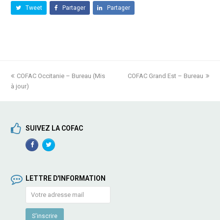
Tweet
Partager
Partager
previous
COFAC Occitanie – Bureau (Mis
COFAC Grand Est – Bureau
next
à jour)
post:
post:
SUIVEZ LA COFAC
Facebook
TwitterProfile
Profile
LETTRE D'INFORMATION