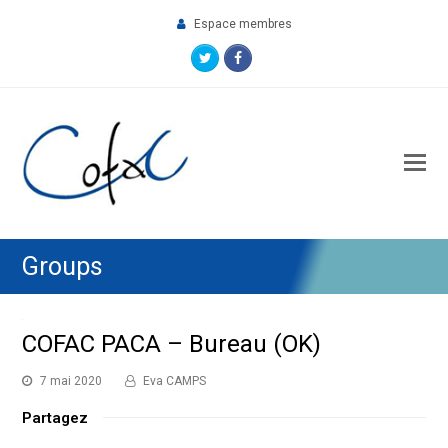
Espace membres
Twitter
Facebook
O
M
M
Groups
COFAC PACA – Bureau (OK)
7 mai 2020
Eva CAMPS
Partagez