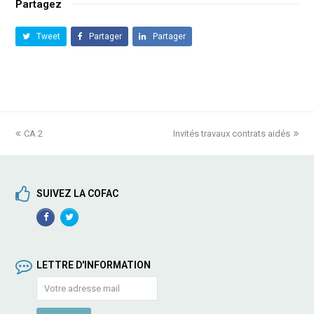
Partagez
Tweet
Partager
Partager
previous
CA 2
Invités travaux contrats aidés
next
post:
post:
SUIVEZ LA COFAC
Facebook
TwitterProfile
Profile
LETTRE D'INFORMATION