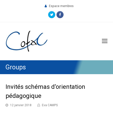
Espace membres
Twitter
Facebook
O
M
M
Groups
Invités schémas d’orientation
pédagogique
12 janvier 2018
Eva CAMPS