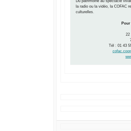
Du patrimoine au spectacle viva
la radio ou la vidéo, la COFAC r
culturelles.
Pour 
22
Tél : 01 43 5
cofac.coor
www