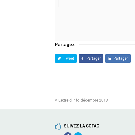
Partagez
Tweet
Partager
Partager
previous
Lettre d’info décembre 2018
post:
SUIVEZ LA COFAC