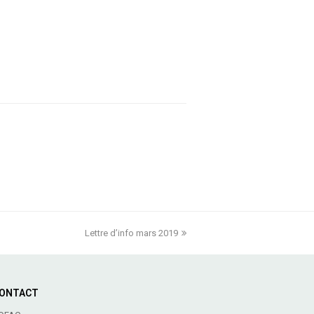
Lettre d’info mars 2019
next
post:
ONTACT