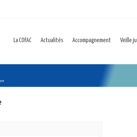
La COFAC
Actualités
Accompagnement
Veille j
ure
e