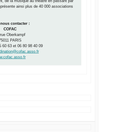
nt, de la musique au théâtre en passant par
eprésente ainsi plus de 40 000 associations
nous contacter :
COFAC
 rue Oberkampf
75011 PARIS
5 60 63 et 06 80 98 40 09
dination@cofac.asso.fr
.cofac.asso.fr