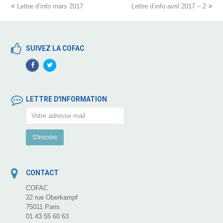
previous
Lettre d’info mars 2017
Lettre d’info avril 2017 – 2
next
post:
post:
SUIVEZ LA COFAC
Facebook
TwitterProfile
Profile
LETTRE D'INFORMATION
CONTACT
COFAC
22 rue Oberkampf
75011 Paris
01 43 55 60 63