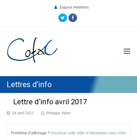
Espace membres
Twitter
Facebook
O
Mo
M
Lettres d'info
Lettre d’info avril 2017
24 avril 2017
Philippe Vallet
Problème d’affichage ?
Visualiser cette lettre d’information dans votre