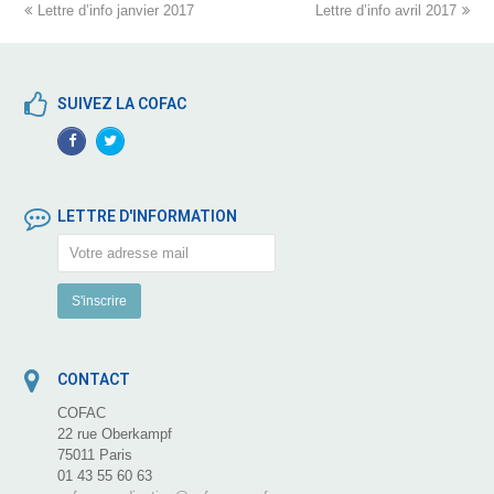
previous
Lettre d’info janvier 2017
Lettre d’info avril 2017
next
post:
post:
SUIVEZ LA COFAC
Facebook
TwitterProfile
Profile
LETTRE D'INFORMATION
CONTACT
COFAC
22 rue Oberkampf
75011 Paris
01 43 55 60 63