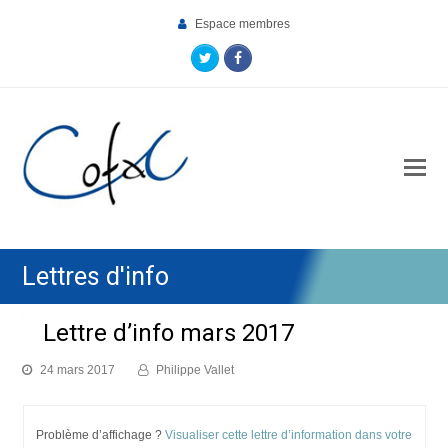
Espace membres
Twitter
Facebook
O
Mo
M
Lettres d'info
Lettre d’info mars 2017
24 mars 2017
Philippe Vallet
Problème d’affichage ?
Visualiser cette lettre d’information dans votre