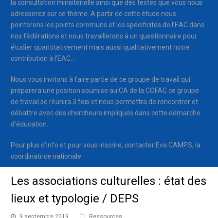
la consultation ministérielle ainsi que des textes que vous nous
adresserez sur ce thème. A partir de cette étude nous
pointerons les points communs et les spécificités de l’EAC dans
nos fédérations et nous travaillerons à un questionnaire pour
étudier quantitativement mais aussi qualitativement notre
contribution à l’EAC…
Nous vous invitons à faire partie de ce groupe de travail qui
préparera une position soumise au CA de la COFAC ce groupe
de travail se réunira 3 fois et nous permettra de rencontrer et
débattre avec des chercheurs impliqués dans cette démarche
d’éducation.
Pour plus d’info et pour vous inscrire, contacter Eva CAMPS, la
coordinatrice nationale
Les associations culturelles : état des
lieux et typologie / DEPS
9 septembre 2019
Ressources