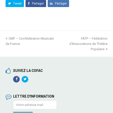
Tweet
Partager
Partager
previous
CMF – Confédération Musicale
FATP – Fédération
next
de France
post:
d’Associations de Théâtre
post:
Populaire
SUIVEZ LA COFAC
Facebook
TwitterProfile
Profile
LETTRE D'INFORMATION