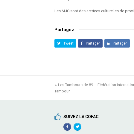
Les MJC sont des actrices culturelles de proximi
Partagez
Tweet
Partager
Partager
previous
Les Tambours de 89 – Fédération Internation
Tambour
post:
SUIVEZ LA COFAC
Facebook
TwitterProfile
Profile