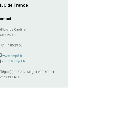
JC de France
ontact
68 bis rue Cardinet
5017 PARIS
01 44 85 29 50
www.cmjcf.fr
cmjcf@cmjcf.fr
élégué(e) COFAC : Magali VERDIER et
atrick CHENU