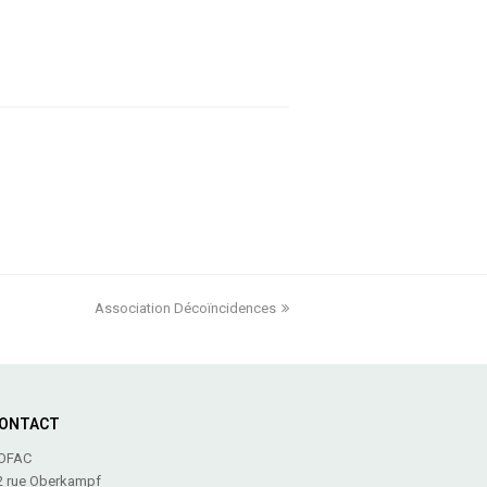
Association Décoïncidences
next
post:
ONTACT
OFAC
2 rue Oberkampf