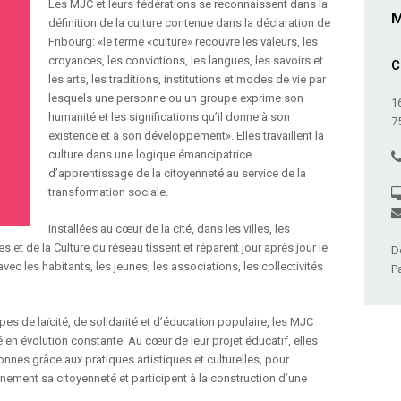
Les MJC et leurs fédérations se reconnaissent dans la
M
définition de la culture contenue dans la déclaration de
Fribourg: «le terme «culture» recouvre les valeurs, les
croyances, les convictions, les langues, les savoirs et
C
les arts, les traditions, institutions et modes de vie par
lesquels une personne ou un groupe exprime son
1
humanité et les significations qu’il donne à son
7
existence et à son développement». Elles travaillent la
culture dans une logique émancipatrice
d’apprentissage de la citoyenneté au service de la
transformation sociale.
Installées au cœur de la cité, dans les villes, les
 et de la Culture du réseau tissent et réparent jour après jour le
D
avec les habitants, les jeunes, les associations, les collectivités
P
pes de laïcité, de solidarité et d’éducation populaire, les MJC
é en évolution constante. Au cœur de leur projet éducatif, elles
sonnes grâce aux pratiques artistiques et culturelles, pour
ement sa citoyenneté et participent à la construction d’une