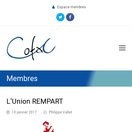
Espace membres
Twitter
Facebook
O
M
M
Membres
L’Union REMPART
10 janvier 2017
Philippe Vallet