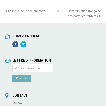
previous
La Ligue de l’enseignement
CFBF – Confédération française
next
post:
post:
des batteries-fanfares
SUIVEZ LA COFAC
Facebook
TwitterProfile
Profile
LETTRE D'INFORMATION
CONTACT
COFAC