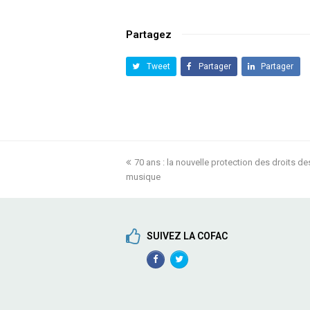
Partagez
Tweet
Partager
Partager
previous
70 ans : la nouvelle protection des droits d
musique
post:
SUIVEZ LA COFAC
Facebook
TwitterProfile
Profile