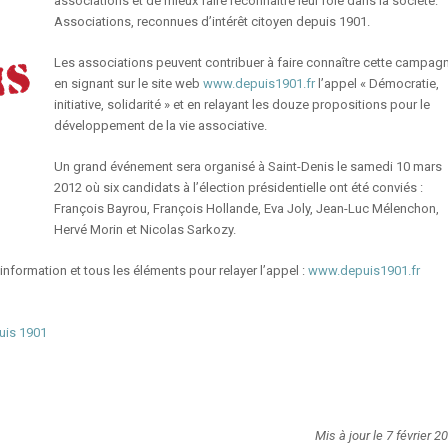
associations et de mieux faire reconnaître leur rôle dans la société:
Associations, reconnues d’intérêt citoyen depuis 1901.
Les associations peuvent contribuer à faire connaître cette campag
en signant sur le site web
www.depuis1901.fr
l’appel « Démocratie,
initiative, solidarité » et en relayant les douze propositions pour le
développement de la vie associative.
Un grand événement sera organisé à Saint-Denis le samedi 10 mars
2012 où six candidats à l’élection présidentielle ont été conviés :
François Bayrou, François Hollande, Eva Joly, Jean-Luc Mélenchon,
Hervé Morin et Nicolas Sarkozy.
’information et tous les éléments pour relayer l’appel :
www.depuis1901.fr
uis 1901
Mis à jour le 7 février 2