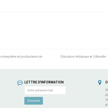
es interprètes et producteurs de
Éducation Artistique et Culturell
next
post:
LETTRE D'INFORMATION
C
C
2
7
0