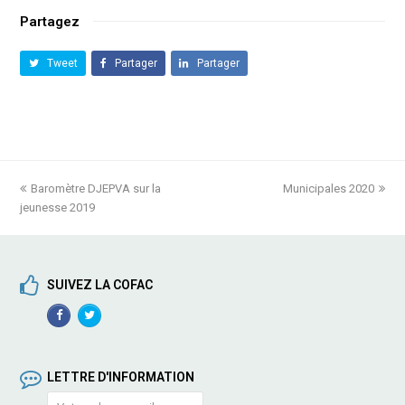
Partagez
Tweet
Partager
Partager
previous
Baromètre DJEPVA sur la
Municipales 2020
next
jeunesse 2019
post:
post:
SUIVEZ LA COFAC
Facebook
TwitterProfile
Profile
LETTRE D'INFORMATION