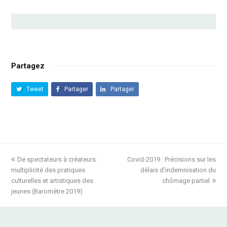
Partagez
Tweet
Partager
Partager
previous
De spectateurs à créateurs :
Covid-2019 : Précisions sur les
next
multiplicité des pratiques
post:
post:
délais d’indemnisation du
culturelles et artistiques des
chômage partiel
jeunes (Baromètre 2019)