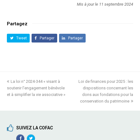
Mis à jour le 11 septembre 2024
Partagez
Tweet
Partager
Partager
previous
La loi n° 2024-344 « visant à
Loi de finances pour 2025 : les
next
soutenir l’engagement bénévole
post:
post:
dispositions concernant les
et à simplifier la vie associative »
dons aux fondations pour la
conservation du patrimoine
SUIVEZ LA COFAC
Facebook
TwitterProfile