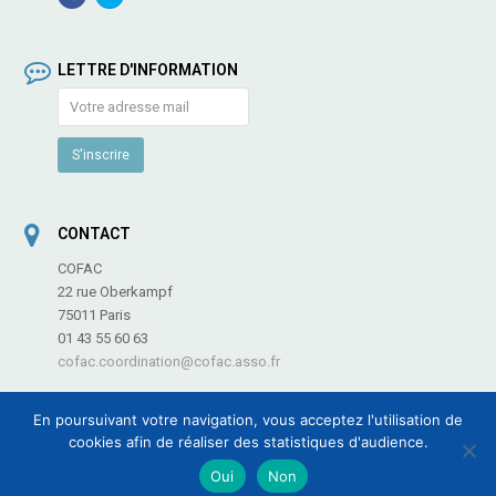
Profile
LETTRE D'INFORMATION
CONTACT
COFAC
22 rue Oberkampf
75011 Paris
01 43 55 60 63
cofac.coordination@cofac.asso.fr
En poursuivant votre navigation, vous acceptez l'utilisation de
cookies afin de réaliser des statistiques d'audience.
COFAC - Coordination des Fédérations et Associations de Culture et de
Oui
Non
Communication -
Informations légales
-
Plan du site