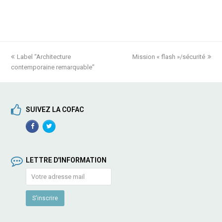
previous
Label “Architecture
Mission « flash »/sécurité
next
contemporaine remarquable”
post:
post:
SUIVEZ LA COFAC
Facebook
TwitterProfile
Profile
LETTRE D'INFORMATION