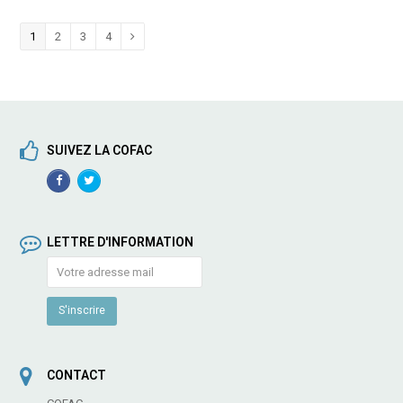
Page
1
Page
2
Page
3
Page
4
Suivant
SUIVEZ LA COFAC
Facebook
TwitterProfile
Profile
LETTRE D'INFORMATION
CONTACT