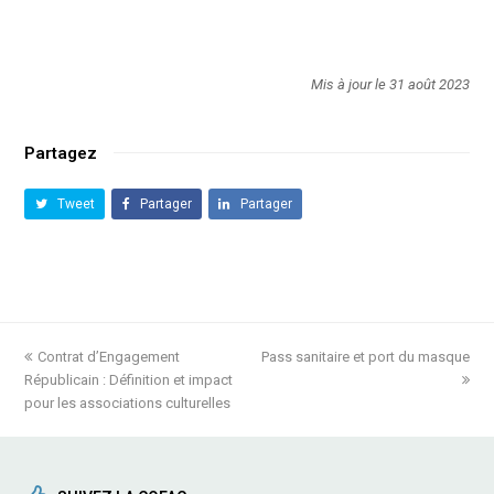
Mis à jour le 31 août 2023
Partagez
Tweet
Partager
Partager
previous
Contrat d’Engagement
Pass sanitaire et port du masque
next
Républicain : Définition et impact
post:
post:
pour les associations culturelles