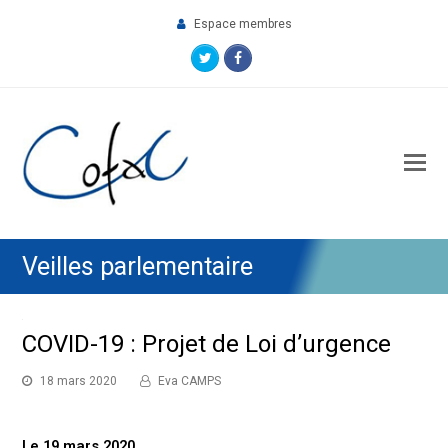
Espace membres
Twitter
Facebook
O
M
M
Veilles parlementaire
COVID-19 : Projet de Loi d’urgence
18 mars 2020
Eva CAMPS
Le 19 mars 2020