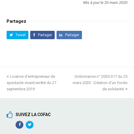
Mis à jour le 20 mars 2020
Partagez
Tweet
Partager
Partager
previous
Licence d’entrepreneur de
Ordonnance n° 2020-317 du 25
next
spectacle vivant/arrêté du 27
post:
mars 2020 : Création d’un fonds
post:
septembre 2019
de solidarité
SUIVEZ LA COFAC
Facebook
TwitterProfile
Profile