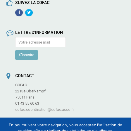
SUIVEZ LA COFAC
Facebook
TwitterProfile
Profile
LETTRE D'INFORMATION
CONTACT
COFAC
22 rue Oberkampf
75011 Paris
01 43 55 60 63
cofac.coordination@cofac.asso.fr
En poursuivant votre navigation, vous acceptez l'utilisation de
cookies afin de réaliser des statistiques d'audience.