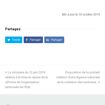
Mis à jour le 10 octobre 2019
Partagez
Tweet
Partager
Partager
previous
La circulaire du 12 juin 2019
Proposition de loi portant
next
relative à la mise en œuvre de la
post:
création d’une Agence nationale
post:
réforme de l’organisation
de la cohésion des territoires.
territoriale de l’État.