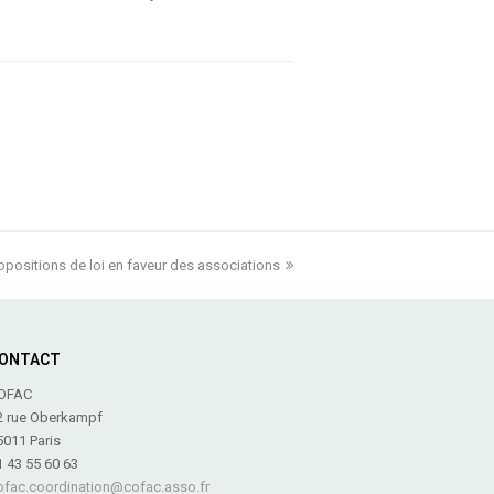
opositions de loi en faveur des associations
ext
ost:
ONTACT
OFAC
2 rue Oberkampf
5011 Paris
1 43 55 60 63
ofac.coordination@cofac.asso.fr