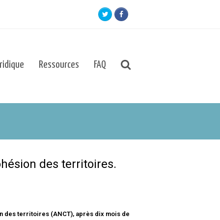
Twitter
Facebook
uridique
Ressources
FAQ
hésion des territoires.
on des territoires (ANCT), après dix mois de