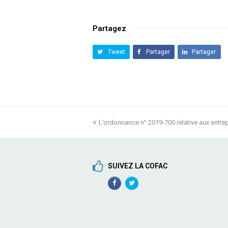
Partagez
Tweet
Partager
Partager
previous
L’ordonnance n° 2019-700 relative aux entre
post:
SUIVEZ LA COFAC
Facebook
TwitterProfile
Profile