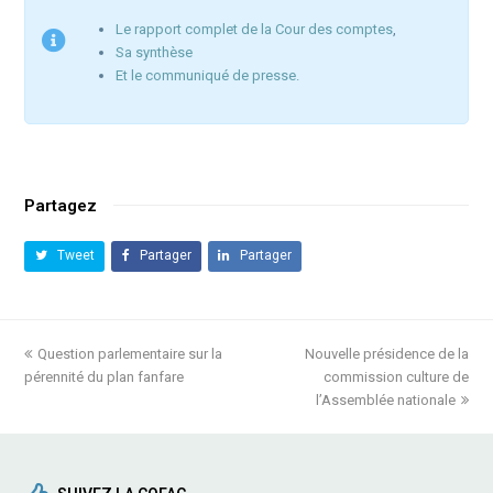
Le rapport complet de la Cour des comptes
,
Sa synthèse
Et le communiqué de presse.
Partagez
Tweet
Partager
Partager
previous
Question parlementaire sur la
Nouvelle présidence de la
next
pérennité du plan fanfare
post:
post:
commission culture de
l’Assemblée nationale