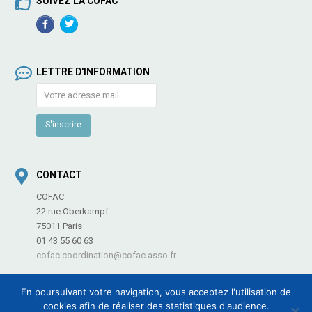
SUIVEZ LA COFAC
Facebook
TwitterProfile
Profile
LETTRE D'INFORMATION
CONTACT
COFAC
22 rue Oberkampf
75011 Paris
01 43 55 60 63
cofac.coordination@cofac.asso.fr
En poursuivant votre navigation, vous acceptez l'utilisation de
cookies afin de réaliser des statistiques d'audience.