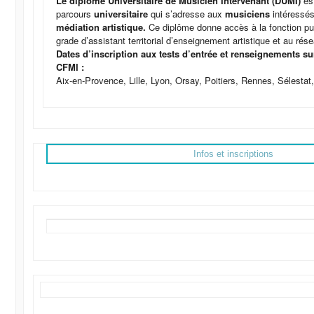
Le diplôme Universitaire de Musicien Intervenant (DUMI)
es
parcours
universitaire
qui s’adresse aux
musiciens
intéressés
médiation artistique.
Ce diplôme donne accès à la fonction publ
grade d’assistant territorial d’enseignement artistique et au rése
Dates d’inscription aux tests d’entrée et renseignements su
CFMI :
Aix-en-Provence, Lille, Lyon, Orsay, Poitiers, Rennes, Sélestat
Infos et inscriptions