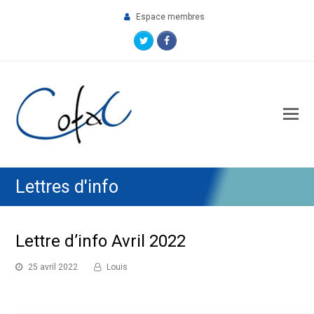
Espace membres
Twitter
Facebook
O
M
M
Lettres d'info
Lettre d’info Avril 2022
25 avril 2022
Louis