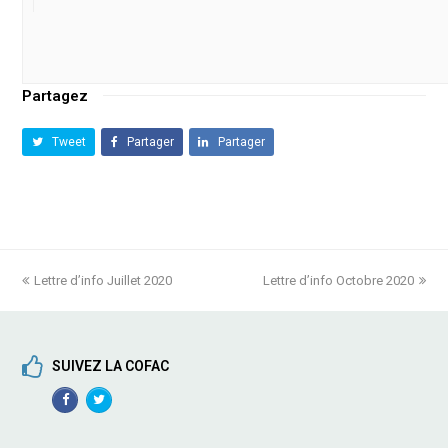
Partagez
Tweet
Partager
Partager
previous
Lettre d’info Juillet 2020
Lettre d’info Octobre 2020
next
post:
post:
SUIVEZ LA COFAC
Facebook
TwitterProfile
Profile