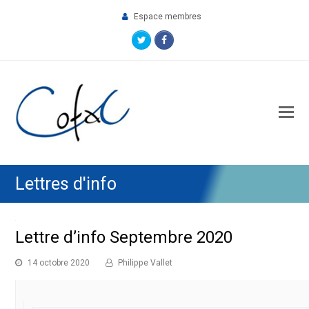
Espace membres
Twitter
Facebook
O
M
M
Lettres d'info
Lettre d’info Septembre 2020
14 octobre 2020
Philippe Vallet