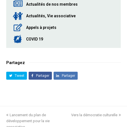
Actualités de nos membres
Actualités, Vie associative
Appels à projets
COVID 19
Partagez
Tweet
Partager
Partager
previous
Lancement du plan de
Vers la démocratie culturelle
next
développement pour la vie
post:
post:
associative