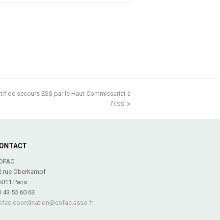
tif de secours ESS par le Haut-Commissariat à
l’ESS
ONTACT
OFAC
2 rue Oberkampf
5011 Paris
1 43 55 60 63
ofac.coordination@cofac.asso.fr