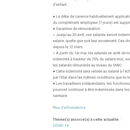
d’enfant :
● Le délai de carence habituellement applicabl
du complément employeur (7 jours) est supprimé
● Garanties de rémunération :
○ Jusqu’au 30 avril, ces salariés seront indem
salaire, quelle que soit leur ancienneté. Ces d
depuis le 12 mars.
○ A partir du 1er mai, les salariés en arrêt de t
indemnité à hauteur de 70% du salaire brut, so
les salariés rémunérés au niveau du SMIC.
● Cette indemnité sera versée au salarié à l’é
par l’Etat dans les mêmes conditions que le rest
● Les travailleurs indépendants, les fonctionna
pourront continuer à être indemnisés dans les 
sanitaire.
Plus d’informations
Thème(s) associé(s) à cette actualité :
COVID 19