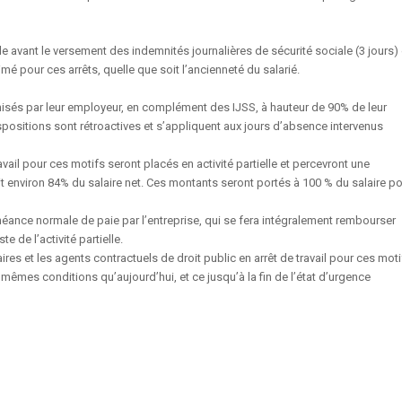
e avant le versement des indemnités journalières de sécurité sociale (3 jours) 
 pour ces arrêts, quelle que soit l’ancienneté du salarié.
nisés par leur employeur, en complément des IJSS, à hauteur de 90% de leur
ispositions sont rétroactives et s’appliquent aux jours d’absence intervenus
ravail pour ces motifs seront placés en activité partielle et percevront une
it environ 84% du salaire net. Ces montants seront portés à 100 % du salaire p
chéance normale de paie par l’entreprise, qui se fera intégralement rembourser
e de l’activité partielle.
ires et les agents contractuels de droit public en arrêt de travail pour ces moti
mêmes conditions qu’aujourd’hui, et ce jusqu’à la fin de l’état d’urgence