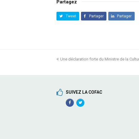
Partagez
Tweet
Partager
Partager
previous
Une déclaration forte du Ministre de la Cultu
post:
SUIVEZ LA COFAC
Facebook
TwitterProfile
Profile