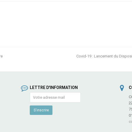
re
Covid-19 : Lancement du Disposi
next
post:
LETTRE D'INFORMATION
C
C
2
7
0
c