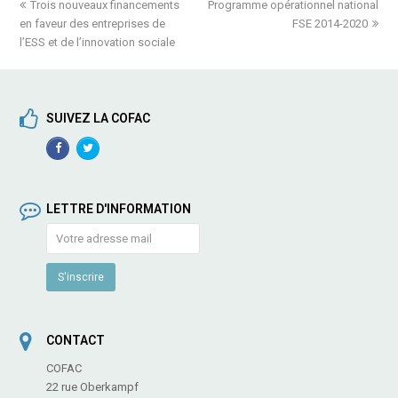
previous
Trois nouveaux financements
Programme opérationnel national
next
en faveur des entreprises de
post:
post:
FSE 2014-2020
l’ESS et de l’innovation sociale
SUIVEZ LA COFAC
Facebook
TwitterProfile
Profile
LETTRE D'INFORMATION
CONTACT
COFAC
22 rue Oberkampf