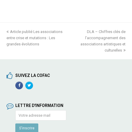
previous
Article publié Les associations
DLA – Chiffres clés de
next
entre crise et mutations : Les
post:
l’accompagnement des
post:
grandes évolutions
associations artistiques et
culturelles
SUIVEZ LA COFAC
Facebook
TwitterProfile
Profile
LETTRE D'INFORMATION