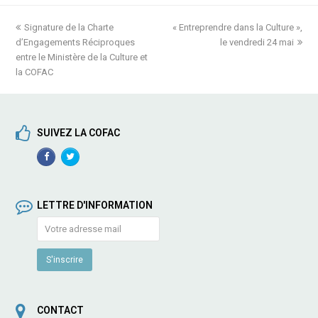
previous
Signature de la Charte
« Entreprendre dans la Culture »,
next
d’Engagements Réciproques
post:
post:
le vendredi 24 mai
entre le Ministère de la Culture et
la COFAC
SUIVEZ LA COFAC
Facebook
TwitterProfile
Profile
LETTRE D'INFORMATION
CONTACT