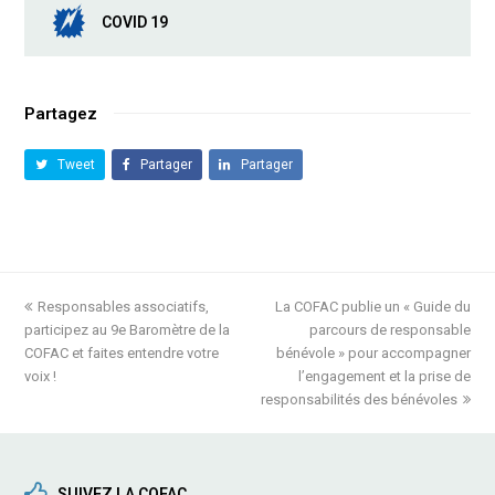
COVID 19
Partagez
Tweet
Partager
Partager
previous
Responsables associatifs,
La COFAC publie un « Guide du
next
participez au 9e Baromètre de la
post:
post:
parcours de responsable
COFAC et faites entendre votre
bénévole » pour accompagner
voix !
l’engagement et la prise de
responsabilités des bénévoles
SUIVEZ LA COFAC