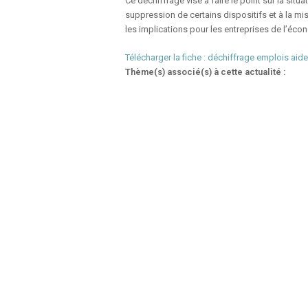
Ce déchiffrage vise à faire le point sur la situ
suppression de certains dispositifs et à la m
les implications pour les entreprises de l’écon
Télécharger la fiche : déchiffrage emplois aid
Thème(s) associé(s) à cette actualité :