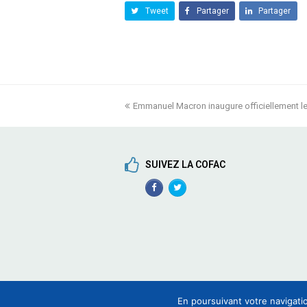
Tweet
Partager
Partager
previous
Emmanuel Macron inaugure officiellement le
post:
SUIVEZ LA COFAC
Facebook
TwitterProfile
Profile
En poursuivant votre navigatio
COFAC - Coordination