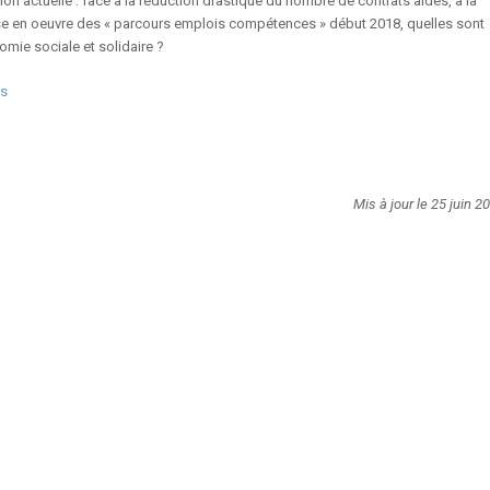
ation actuelle : face à la réduction drastique du nombre de contrats aidés, à la
ise en oeuvre des « parcours emplois compétences » début 2018, quelles sont
omie sociale et solidaire ?
es
Mis à jour le 25 juin 2