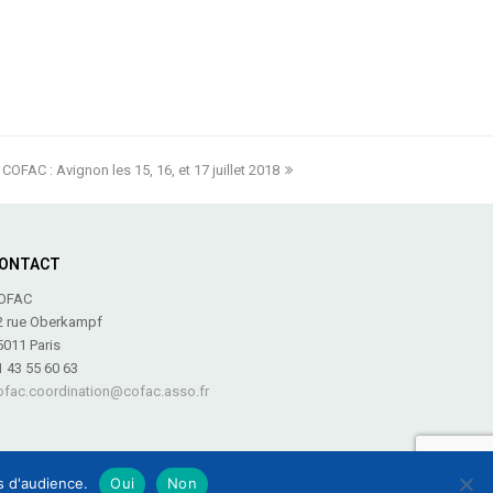
 COFAC : Avignon les 15, 16, et 17 juillet 2018
ONTACT
OFAC
2 rue Oberkampf
5011 Paris
1 43 55 60 63
ofac.coordination@cofac.asso.fr
es d'audience.
Oui
Non
 légales
-
Plan du site