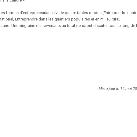
s la Culture ».
é des formes d’entrepreneuriat suivi de quatre tables rondes (Entreprendre contr
rnational, Entreprendre dans les quartiers populaires et en milieu rural,
nd. Une vingtaine d’intervenants au total viendront discuter tout au long de 
Mis à jour le 15 mai 2