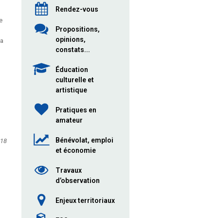
Rendez-vous
e
Propositions,
opinions,
la
constats...
Éducation
culturelle et
artistique
Pratiques en
amateur
Bénévolat, emploi
018
et économie
Travaux
d’observation
Enjeux territoriaux