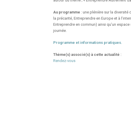
autour du thème ; « Entreprendre Autrement dan
Au programme
: une plénière sur la diversit
la précarité, Entreprendre en Europe et à l’inte
Entreprendre en commun) ainsi qu’un espace sta
journée.
Programme et informations pratiques.
Thème(s) associé(s) à cette actualité :
Rendez-vous