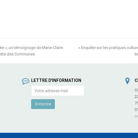
cée », un témoignage de Marie-Claire
« Enquête sur les pratiques cultu
next
zette des Communes
post:
l
LETTRE D'INFORMATION
C
C
2
7
0
c