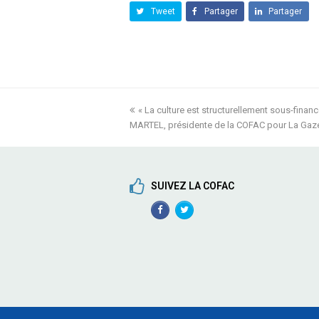
Tweet
Partager
Partager
previous
« La culture est structurellement sous-finan
MARTEL, présidente de la COFAC pour La Ga
post:
SUIVEZ LA COFAC
Facebook
TwitterProfile
Profile