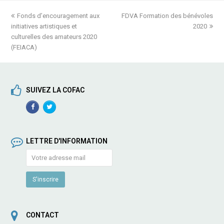
previous
Fonds d’encouragement aux
FDVA Formation des bénévoles
next
initiatives artistiques et
post:
post:
2020
culturelles des amateurs 2020
(FEIACA)
SUIVEZ LA COFAC
Facebook
TwitterProfile
Profile
LETTRE D'INFORMATION
CONTACT