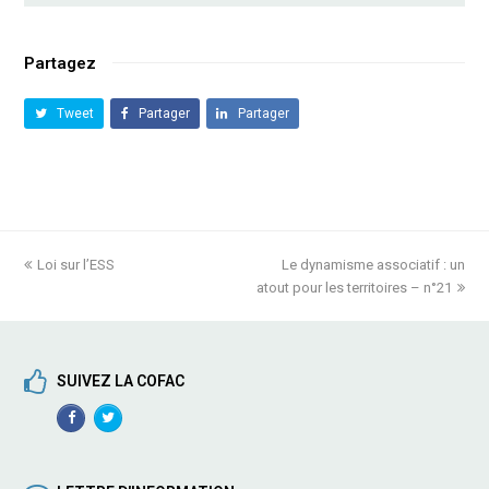
Partagez
Tweet
Partager
Partager
previous
Loi sur l’ESS
Le dynamisme associatif : un
next
post:
atout pour les territoires – n°21
post:
SUIVEZ LA COFAC
Facebook
TwitterProfile
Profile