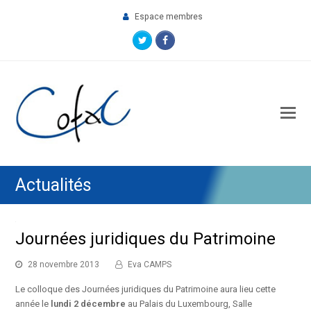
Espace membres
Twitter
Facebook
O
M
M
Actualités
Journées juridiques du Patrimoine
28 novembre 2013
Eva CAMPS
Le colloque des Journées juridiques du Patrimoine aura lieu cette
année le
lundi 2 décembre
au Palais du Luxembourg, Salle